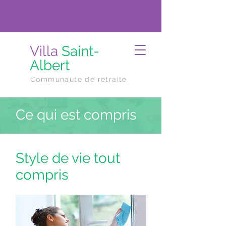
Villa
Saint-
Albert
Communauté de retraite
Ce qui est compris
Style de vie tout
compris